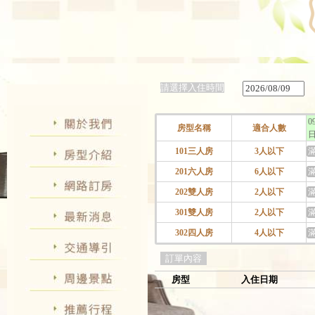
請選擇入住時間
0
房型名稱
適合人數
101三人房
3人以下
201六人房
6人以下
202雙人房
2人以下
301雙人房
2人以下
302四人房
4人以下
訂單內容
房型
入住日期