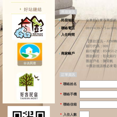
民宿資訊
民宿地址
台東縣台東市興盛路2
聯絡電話
0919-639-575 or 098
入住時間
【匯款資訊－ATM轉
銀行代碼：009
銀行帳號：850851-29
商家帳戶
匯款銀行：彰化銀行 
匯款戶名：陳奕帆
※匯款後請務必來電確認【
訂單資訊
*
聯絡姓名
*
聯絡手機
*
聯絡信箱
*
入住人數